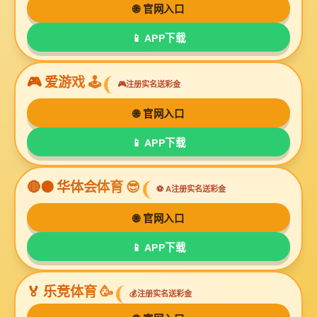
网站黄金甲体育
>>
新闻动态
>>
常见问题
>>
钢制黄金甲体育防火
新闻动态
详细内容
常见问题
行业动态
黄金甲体育
在钢质门的传统制作
①钢板无塑粉，可以
热门产品
更多
粘贴黄金甲体育防火
木质隔热黄金甲体育防火门-榉木纹02
自打黄金甲体育防火
钢木质隔热黄金甲体育防火门-红枫木纹02
户黄金甲体育防火门
不锈钢隔热黄金甲体育防火门
玻璃隔热黄金甲体育防火门
的水会被门芯板吸入
铝合金黄金甲体育防火窗
黄金甲体育防火胶水
特级无机隔热黄金甲体育防火卷帘门
在这种大环境下，很
钢木质隔热黄金甲体育防火门-双开门
1.传统生产工艺：